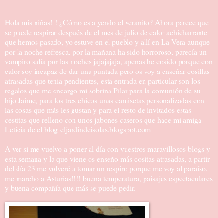
Hola mis niñas!!! ¿Cómo esta yendo el veranito? Ahora parece que
se puede respirar después de el mes de julio de calor achicharrante
que hemos pasado, yo estuve en el pueblo y allí en La Vera aunque
por la noche refresca, por la mañana ha sido horroroso, parecía un
vampiro salía por las noches jajajajaja, apenas he cosido porque con
calor soy incapaz de dar una puntada pero os voy a enseñar cosillas
atrasadas que tenia pendientes, esta entrada en particular son los
regalos que me encargo mi sobrina Pilar para la comunión de su
hijo Jaime, para los tres chicos unas camisetas personalizadas con
las cosas que más les gustan y para el resto de invitados estas
cestitas que relleno con unos jabones caseros que hace mi amiga
Leticia de el blog
eljardindeisolas.blogspot.com
A ver si me vuelvo a poner al día con vuestros maravillosos blogs y
esta semana y la que viene os enseño más cositas atrasadas, a partir
del día 23 me volveré a tomar un respiro porque me voy al paraíso,
me marcho a Asturias!!!! buena temperatura, paisajes espectaculares
y buena compañía que más se puede pedir.