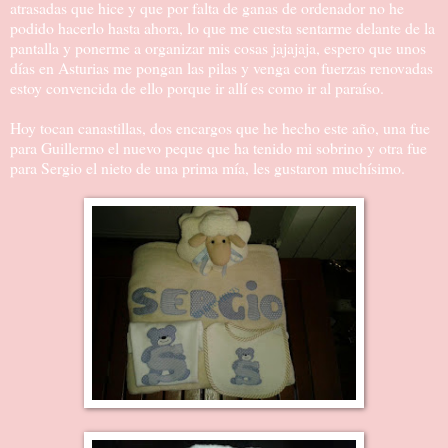
atrasadas que hice y que por falta de ganas de ordenador no he
podido hacerlo hasta ahora, lo que me cuesta sentarme delante de la
pantalla y ponerme a organizar mis cosas jajajaja, espero que unos
días en Asturias me pongan las pilas y venga con fuerzas renovadas
estoy convencida de ello porque ir allí es como ir al paraíso.
Hoy tocan canastillas, dos encargos que he hecho este año, una fue
para Guillermo el nuevo peque que ha tenido mi sobrino y otra fue
para Sergio el nieto de una prima mía, les gustaron muchísimo.