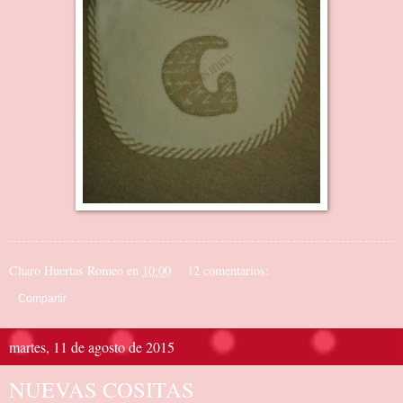
Charo Huertas Romeo
en
10:00
12 comentarios:
Compartir
martes, 11 de agosto de 2015
NUEVAS COSITAS