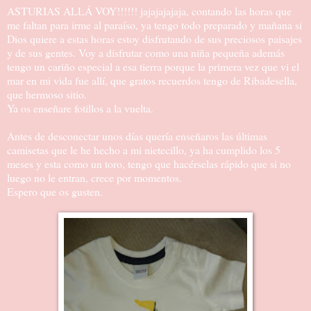
ASTURIAS ALLÁ VOY!!!!!! jajajajajaja, contando las horas que
me faltan para irme al paraíso, ya tengo todo preparado y mañana si
Dios quiere a estas horas estoy disfrutando de sus preciosos paisajes
y de sus gentes. Voy a disfrutar como una niña pequeña además
tengo un cariño especial a esa tierra porque la primera vez que vi el
mar en mi vida fue allí, que gratos recuerdos tengo de Ribadesella,
que hermoso sitio.
Ya os enseñare fotillos a la vuelta.
Antes de desconectar unos días quería enseñaros las últimas
camisetas que le he hecho a mi nietecillo, ya ha cumplido los 5
meses y esta como un toro, tengo que hacérselas rápido que si no
luego no le entran, crece por momentos.
Espero que os gusten.