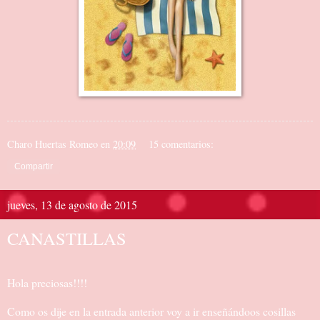
Charo Huertas Romeo
en
20:09
15 comentarios:
Compartir
jueves, 13 de agosto de 2015
CANASTILLAS
Hola preciosas!!!!
Como os dije en la entrada anterior voy a ir enseñándoos cosillas